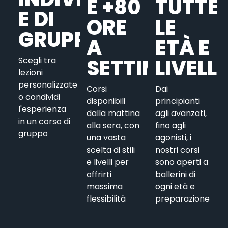
E +80
TUTTE
E DI
ORE
LE
GRUPPO
A
ETÀ E
SETTIMANA
LIVELLI
Scegli tra
lezioni
personalizzate
Corsi
Dai
o condividi
disponibili
principianti
l'esperienza
dalla mattina
agli avanzati,
in un corso di
alla sera, con
fino agli
gruppo
una vasta
agonisti, i
scelta di stili
nostri corsi
e livelli per
sono aperti a
offrirti
ballerini di
massima
ogni età e
flessibilità
preparazione